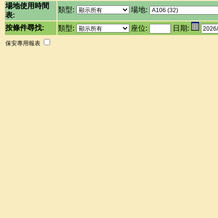
場地使用時間
類型:
場地:
表:
按條件尋找:
類型:
座位:
日期:
保安專用報表